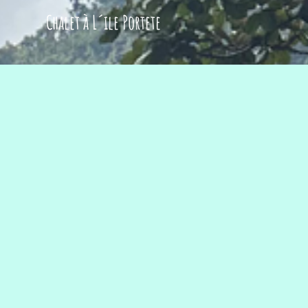
Chalet à L´ile Portete