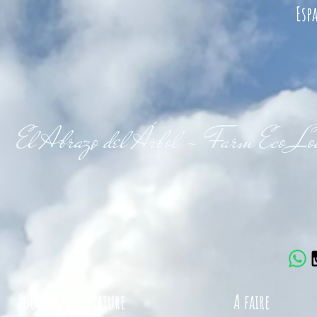
Esp
El Abrazo del Árbol - Farm Eco L
Zoom sur la nature
A faire