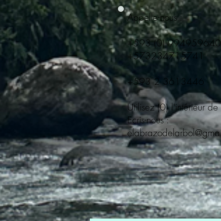
Appelle-nous :
+593 (0) 994959640
+573234715741
+593 2 3613446
Utilisez (0) l'intérieur de
Ecris-nous :
elabrazodelarbol@gmai