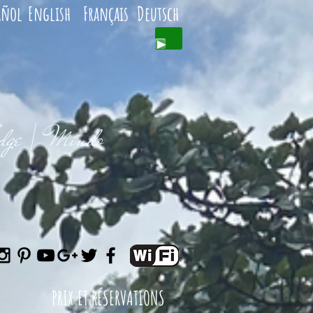
añol
English
Français
Deutsch
odge | Mindo
PRIX ET RÉSERVATIONS